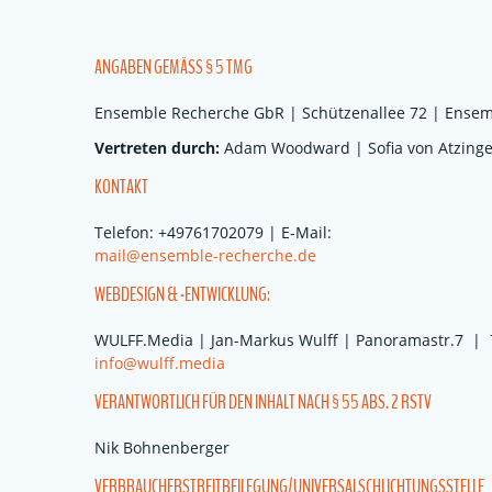
ANGABEN GEMÄSS § 5 TMG
Ensemble Recherche GbR | Schützenallee 72 | Ensem
Vertreten durch:
Adam Woodward | Sofia von Atzing
KONTAKT
Telefon: +49761702079 | E-Mail:
mail@ensemble-recherche.de
WEBDESIGN & -ENTWICKLUNG:
WULFF.Media | Jan-Markus Wulff | Panoramastr.7 |
info@wulff.media
VERANTWORTLICH FÜR DEN INHALT NACH § 55 ABS. 2 RSTV
Nik Bohnenberger
VERBRAUCHER­STREIT­BEILEGUNG/UNIVERSAL­SCHLICHTUNGS­STELLE