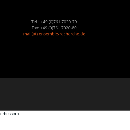
Tel.: +49 (0)761 7020-79
Fax: +49 (0)761 7020-80
mail
(at)
ensemble-recherche.de
verbessern.