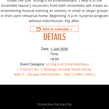
Under the title “Schlag 6 im Ensemblehaus” (“Beat 6 in the
Ensemble House”), musicians from both ensembles will create an
entertaining musical evening as soloists, in small or larger groups
in their joint rehearsal home. Beginning: 6 p.m. Surprise program
without intermission. Pay after.
Add to calendar
DETAILS
Date:
1.July 2025
Time:
18:00
Event Category:
Schlag 6 at Ensemblehaus
«
Concert No. 2 @Daegu Festival South Korea
ABO 5 – 40 years Recherche! – Part I (1985-1995)
»
Ensemble Recherche