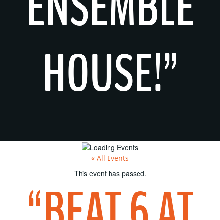
ENSEMBLE
HOUSE!”
« All Events
This event has passed.
“BEAT 6 AT