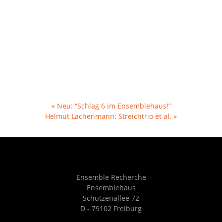
«
Neu: “Schlag 6 im Ensemblehaus!”
Helmut Lachenmann: Streichtrio et al.
»
Ensemble Recherche
Ensemblehaus
Schützenallee 72
D - 79102 Freiburg