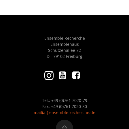
I
A
E
R
W
C
Ensemble Recherche
S
H
Ensemblehaus
Schützenallee 72
A
D - 79102 Freiburg
N
N
A
D
V
V
Tel.: +49 (0)761 7020-79
I
I
Fax: +49 (0)761 7020-80
mail
(at)
ensemble-recherche.de
G
E