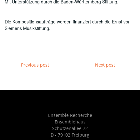
Mit Unterstützung durch die Baden-Württemberg Stiftung.
Die Kompositionsaufträge werden finanziert durch die Ernst von
Siemens Musikstiftung.
POST
POST
Previous post
Next post
NAVIGATION
NAVIGATION
Ensemble Recherche
Ensemblehaus
Schützenallee 72
D - 79102 Freiburg