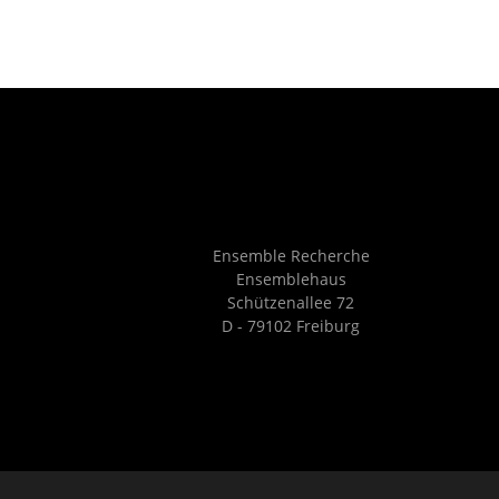
2026
Ensemble Recherche
Ensemblehaus
Schützenallee 72
D - 79102 Freiburg