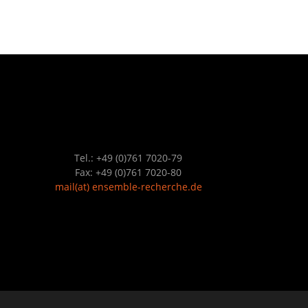
A
T
L
U
T
N
G
U
E
N
N
Tel.: +49 (0)761 7020-79
Fax: +49 (0)761 7020-80
G
S
mail
(at)
ensemble-recherche.de
A
U
N
C
H
S