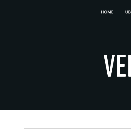
Zum
Inhalt
HOME
ÜB
springen
VE