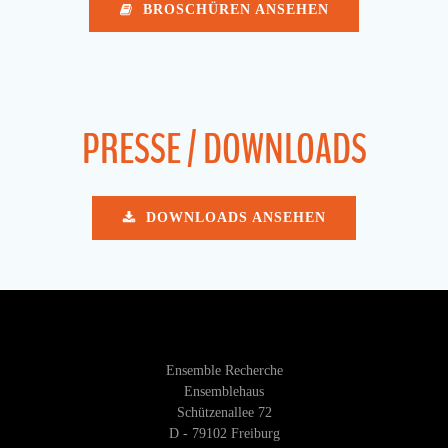
BROSCHÜREN ANSEHEN
PRESSE / DOWNLOADS
DOWNLOADS ANSEHEN
Ensemble Recherche
Ensemblehaus
Schützenallee 72
D - 79102 Freiburg