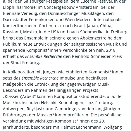
a. bei den Salzburger Festspielen, dem Lucerne Festival, in der
Elbphilharmonie, im Concertgebouw Amsterdam, bei der
Biennale Venedig, den Donaueschinger Musiktagen, den
Darmstädter Ferienkursen und Wien Modern. Internationale
Konzerttourneen führten u. a. nach Israel, Japan, China,
Russland, Mexiko, in die USA und nach Südamerika. In Freiburg
bringt das Ensemble in seiner eigenen Abokonzertreihe dem
Publikum neue Entwicklungen der zeitgenössischen Musik und
spannende Komponist*innen-Persönlichkeiten nah. 2018
erhielt das
Ensemble Recherche
den Reinhold-Schneider-Preis
der Stadt Freiburg.
In Kollaboration mit jungen wie etablierten Komponist*innen
setzt das
Ensemble Recherche
Impulse und beeinflusst
maßgeblich die Entwicklung der gegenwärtigen Musik.
Besonders im Rahmen des langjährigen Projekts
„Klasse(n)Arbeit“ konnten Kompositionsstudierende, u. a. der
Musikhochschulen Helsinki, Kopenhagen, Linz, Freiburg,
Antwerpen, Reykjavik und Cambridge, von den langjährigen
Erfahrungen der Musiker*innen profitieren. Die persönliche
Verbindung mit wichtigen Komponist*innen des 20.
Jahrhunderts, besonders mit Helmut Lachenmann, Wolfgang