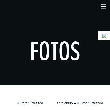
Zum
Inhalt
springen
FOTOS
© Peter Gwiazda
Streichtrio – © Peter Gwiazda