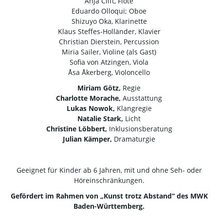
Anja Clift, Flöte
Eduardo Olloqui; Oboe
Shizuyo Oka, Klarinette
Klaus Steffes-Holländer, Klavier
Christian Dierstein, Percussion
Miria Sailer, Violine (als Gast)
Sofia von Atzingen, Viola
Åsa Åkerberg, Violoncello
Miriam Götz,
Regie
Charlotte Morache,
Ausstattung
Lukas Nowok,
Klangregie
Natalie Stark,
Licht
Christine Löbbert,
Inklusionsberatung
Julian Kämper,
Dramaturgie
Geeignet für Kinder ab 6 Jahren, mit und ohne Seh- oder
Höreinschränkungen.
Gefördert im Rahmen von „Kunst trotz Abstand“ des MWK
Baden-Württemberg.