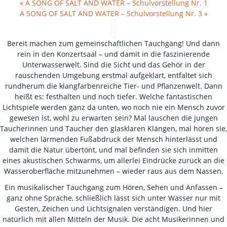
«
A SONG OF SALT AND WATER – Schulvorstellung Nr. 1
A SONG OF SALT AND WATER – Schulvorstellung Nr. 3
»
Bereit machen zum gemeinschaftlichen Tauchgang! Und dann
rein in den Konzertsaal – und damit in die faszinierende
Unterwasserwelt. Sind die Sicht und das Gehör in der
rauschenden Umgebung erstmal aufgeklart, entfaltet sich
rundherum die klangfarbenreiche Tier- und Pflanzenwelt. Dann
heißt es: festhalten und noch tiefer. Welche fantastischen
Lichtspiele werden ganz da unten, wo noch nie ein Mensch zuvor
gewesen ist, wohl zu erwarten sein? Mal lauschen die jungen
Taucherinnen und Taucher den glasklaren Klängen, mal hören sie,
welchen lärmenden Fußabdruck der Mensch hinterlässt und
damit die Natur übertönt, und mal befinden sie sich inmitten
eines akustischen Schwarms, um allerlei Eindrücke zurück an die
Wasseroberfläche mitzunehmen – wieder raus aus dem Nassen.
Ein musikalischer Tauchgang zum Hören, Sehen und Anfassen –
ganz ohne Sprache, schließlich lässt sich unter Wasser nur mit
Gesten, Zeichen und Lichtsignalen verständigen. Und hier
natürlich mit allen Mitteln der Musik. Die acht Musikerinnen und