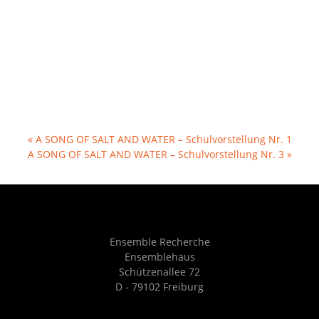
«
A SONG OF SALT AND WATER – Schulvorstellung Nr. 1
A SONG OF SALT AND WATER – Schulvorstellung Nr. 3
»
Ensemble Recherche
Ensemblehaus
Schützenallee 72
D - 79102 Freiburg