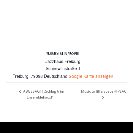
VERANSTALTUNGSORT
Jazzhaus Freiburg
Schnewlinstraße 1
Freiburg
,
79098
Deutschland
Google Karte anzeigen
Music to fill a space @PEAC
ABGESAGT! „Schlag 6 im
Ensemblehaus!“