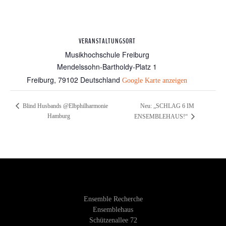
VERANSTALTUNGSORT
Musikhochschule Freiburg
Mendelssohn-Bartholdy-Platz 1
Freiburg
,
79102
Deutschland
Google Karte anzeigen
Neu: „SCHLAG 6 IM
Blind Husbands @Elbphilharmonie
Hamburg
ENSEMBLEHAUS!“
Ensemble Recherche
Ensemblehaus
Schützenallee 72