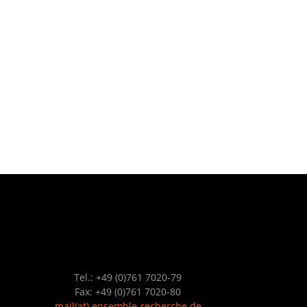
Tel.: +49 (0)761 7020-79
Fax: +49 (0)761 7020-80
mail
(at)
ensemble-recherche.de