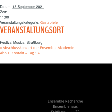
Datum:
18.September 2021
Zeit:
11:00
Veranstaltungskategorie:
Gastspiele
VERANSTALTUNGSORT
Festival Musica, Straßburg
«
Abschlusskonzert der Ensemble-Akademie
Abo 1: Kontakt – Tag 1
»
Ensemble Recherche
Ensemblehaus
Schützenallee 72