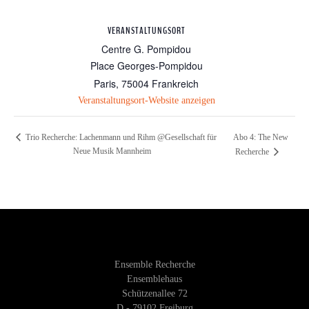
VERANSTALTUNGSORT
Centre G. Pompidou
Place Georges-Pompidou
Paris
,
75004
Frankreich
Veranstaltungsort-Website anzeigen
Abo 4: The New
Trio Recherche: Lachenmann und Rihm @Gesellschaft für
Neue Musik Mannheim
Recherche
Ensemble Recherche
Ensemblehaus
Schützenallee 72
D - 79102 Freiburg