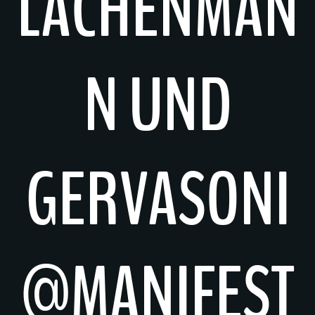
LACHENMAN
N UND
GERVASONI
@MANIFEST