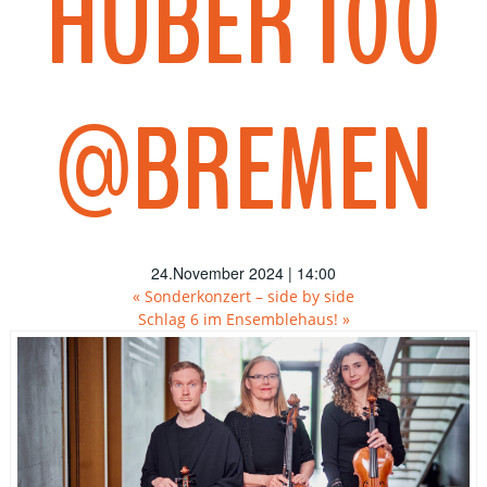
HUBER 100
@BREMEN
24.November 2024 | 14:00
«
Sonderkonzert – side by side
Schlag 6 im Ensemblehaus!
»