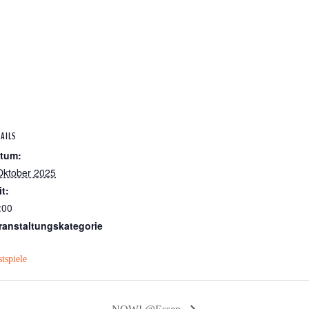
AILS
tum:
Oktober 2025
it:
:00
ranstaltungskategorie
tspiele