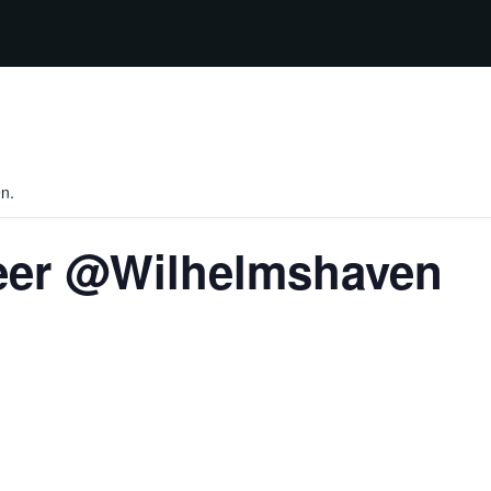
en.
eer @Wilhelmshaven